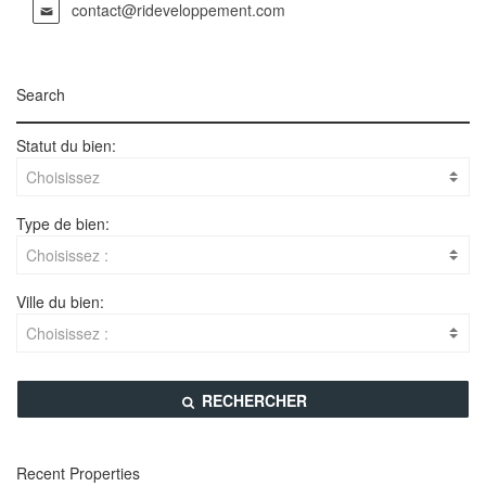
contact@rideveloppement.com
Search
Statut du bien:
Choisissez
À
c
Type de bien:
o
Choisissez :
n
C
s
o
t
Ville du bien:
m
r
Choisissez :
m
u
G
e
i
r
r
r
a
c
RECHERCHER
e
n
i
À
d
a
l
-
l
Recent Properties
o
E