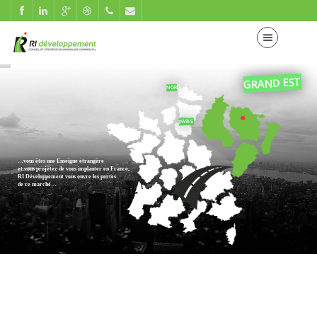
GRAND EST
NORD
PARIS
…vous êtes une Enseigne étrangère
et vous projetez de vous implanter en France,
RI Développement vous ouvre les portes
de ce marché…